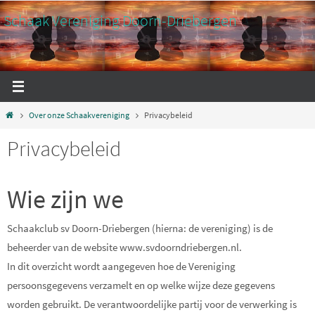
Ga
Schaak Vereniging Doorn-Driebergen
naar
de
inhoud
Home
Over onze Schaakvereniging
Privacybeleid
Privacybeleid
Wie zijn we
Schaakclub sv Doorn-Driebergen (hierna: de vereniging) is de
beheerder van de website www.svdoorndriebergen.nl.
In dit overzicht wordt aangegeven hoe de Vereniging
persoonsgegevens verzamelt en op welke wijze deze gegevens
worden gebruikt. De verantwoordelijke partij voor de verwerking is