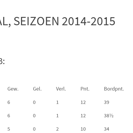
L, SEIZOEN 2014-2015
B:
Gew.
Gel.
Verl.
Pnt.
Bordpnt.
6
0
1
12
39
6
0
1
12
38½
5
0
2
10
34