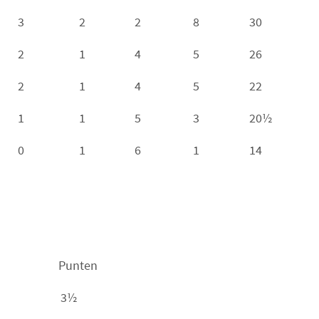
3
2
2
8
30
2
1
4
5
26
2
1
4
5
22
1
1
5
3
20½
0
1
6
1
14
Punten
3½