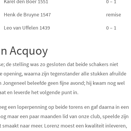
Karel den Boer 1551
0 – 1
Henk de Bruyne 1547
remise
Leo van Uffelen 1439
0 – 1
gen Acquoy
; de stelling was zo gesloten dat beide schakers niet
de opening, waarna zijn tegenstander alle stukken afruilde
m Jongeneel beleefde geen fijne avond; hij kwam nog wel
at en leverde het volgende punt in.
reeg een loperpenning op beide torens en gaf daarna in een
 nog maar een paar maanden lid van onze club, speelde zijn
t smaakt naar meer. Lorenz moest een kwaliteit inleveren,