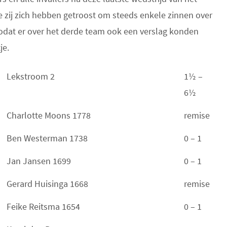
 zij zich hebben getroost om steeds enkele zinnen over
odat er over het derde team ook een verslag konden
je.
Lekstroom 2
1½ –
6½
Charlotte Moons 1778
remise
Ben Westerman 1738
0 – 1
Jan Jansen 1699
0 – 1
Gerard Huisinga 1668
remise
Feike Reitsma 1654
0 – 1