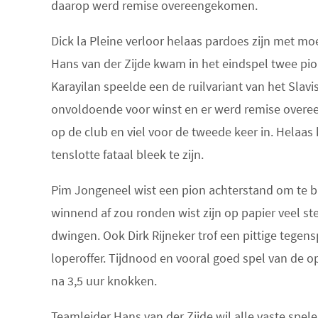
daarop werd remise overeengekomen.
Dick la Pleine verloor helaas pardoes zijn met mo
Hans van der Zijde kwam in het eindspel twee pio
Karayilan speelde een de ruilvariant van het Slavis
onvoldoende voor winst en er werd remise overe
op de club en viel voor de tweede keer in. Helaas k
tenslotte fataal bleek te zijn.
Pim Jongeneel wist een pion achterstand om te bu
winnend af zou ronden wist zijn op papier veel st
dwingen. Ook Dirk Rijneker trof een pittige tegens
loperoffer. Tijdnood en vooral goed spel van de o
na 3,5 uur knokken.
Teamleider Hans van der Zijde wil alle vaste speler