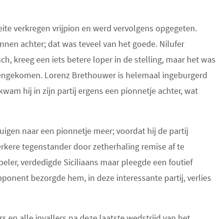
eite verkregen vrijpion en werd vervolgens opgegeten.
nnen achter; dat was teveel van het goede. Nilufer
ch, kreeg een iets betere loper in de stelling, maar het was
engekomen. Lorenz Brethouwer is helemaal ingeburgerd
wam hij in zijn partij ergens een pionnetje achter, wat
igen naar een pionnetje meer; voordat hij de partij
erkere tegenstander door zetherhaling remise af te
peler, verdedigde Siciliaans maar pleegde een foutief
pponent bezorgde hem, in deze interessante partij, verlies
s en alle invallers na deze laatste wedstrijd van het