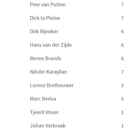
Peer van Putten
7
Dick la Pleine
7
Dirk Rijneker
6
Hans van der Zijde
6
Renee Brands
6
Nilufer Karayilan
7
Lorenz Brethouwer
2
Marc Berisa
5
Tjeerd Visser
1
Johan Verbraak
1