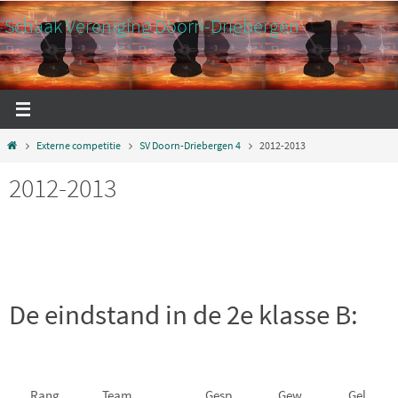
Ga
Schaak Vereniging Doorn-Driebergen
naar
de
inhoud
Home
Externe competitie
SV Doorn-Driebergen 4
2012-2013
2012-2013
De eindstand in de 2e klasse B:
Rang
Team
Gesp.
Gew.
Gel.