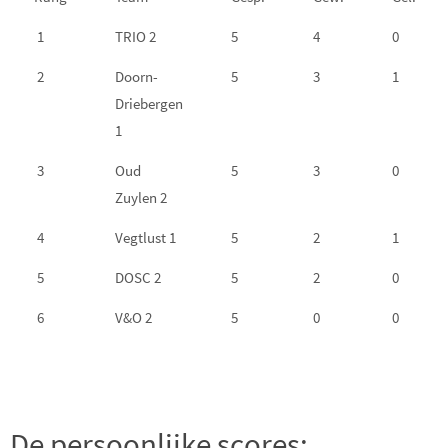
1
TRIO 2
5
4
0
C
2
Doorn-
5
3
1
Driebergen
1
3
Oud
5
3
0
Zuylen 2
4
Vegtlust 1
5
2
1
5
DOSC 2
5
2
0
6
V&O 2
5
0
0
De persoonlijke scores: