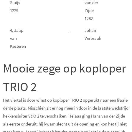
Sluijs
van der
1229
Zijde
1282
4. Jaap
–
Johan
van
Verbraak
Kesteren
Mooie zege op koploper
TRIO 2
Het viertal is door winst op koploper TRIO 2 opgerukt naar een fraaie
derde plaats. Misschien zit er nog meer in door in de laatste wedstrijd
hekkensluiter V&O 2 te verschalken. Helaas ging Hans van der Zijde
als eerste onderuit; hij kwam slecht uit de opening en kon het tij niet
meer keren. Johan Verbraak bracht weer evenwicht in de wedstrijd;