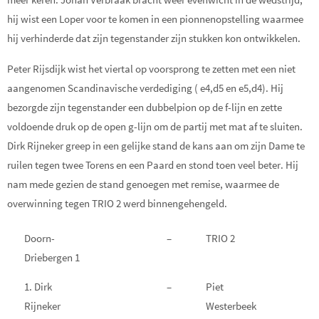
hij wist een Loper voor te komen in een pionnenopstelling waarmee
hij verhinderde dat zijn tegenstander zijn stukken kon ontwikkelen.
Peter Rijsdijk wist het viertal op voorsprong te zetten met een niet
aangenomen Scandinavische verdediging ( e4,d5 en e5,d4). Hij
bezorgde zijn tegenstander een dubbelpion op de f-lijn en zette
voldoende druk op de open g-lijn om de partij met mat af te sluiten.
Dirk Rijneker greep in een gelijke stand de kans aan om zijn Dame te
ruilen tegen twee Torens en een Paard en stond toen veel beter. Hij
nam mede gezien de stand genoegen met remise, waarmee de
overwinning tegen TRIO 2 werd binnengehengeld.
Doorn-
–
TRIO 2
Driebergen 1
1. Dirk
–
Piet
Rijneker
Westerbeek