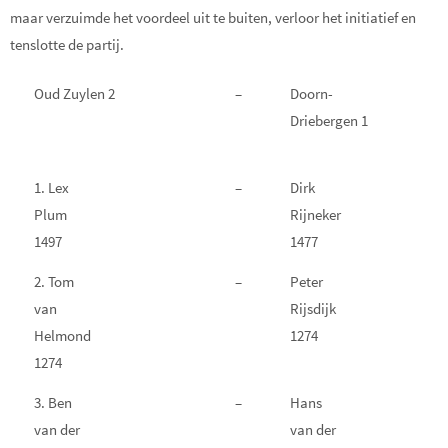
maar verzuimde het voordeel uit te buiten, verloor het initiatief en
tenslotte de partij.
Oud Zuylen 2
–
Doorn-
Driebergen 1
1. Lex
–
Dirk
Plum
Rijneker
1497
1477
2. Tom
–
Peter
van
Rijsdijk
Helmond
1274
1274
3. Ben
–
Hans
van der
van der