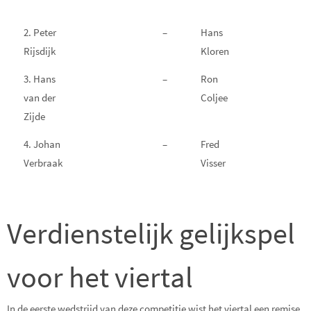
2. Peter
–
Hans
Rijsdijk
Kloren
3. Hans
–
Ron
van der
Coljee
Zijde
4. Johan
–
Fred
Verbraak
Visser
Verdienstelijk gelijkspel
voor het viertal
In de eerste wedstrijd van deze competitie wist het viertal een remise