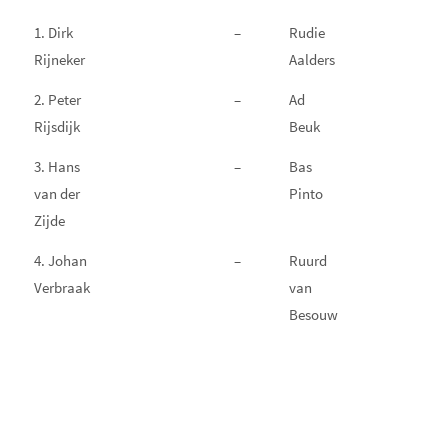
1. Dirk
–
Rudie
r
Rijneker
Aalders
2. Peter
–
Ad
1
Rijsdijk
Beuk
3. Hans
–
Bas
r
van der
Pinto
Zijde
4. Johan
–
Ruurd
0
Verbraak
van
Besouw