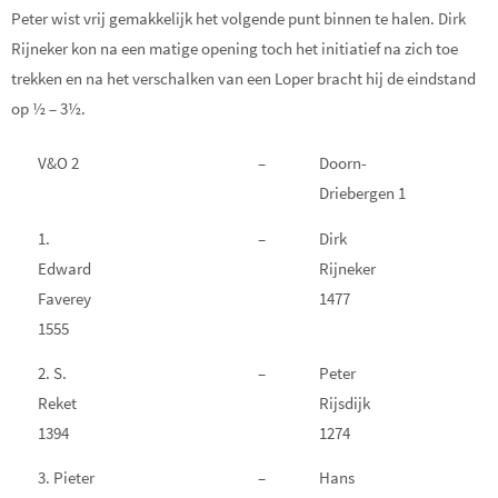
Peter wist vrij gemakkelijk het volgende punt binnen te halen. Dirk
Rijneker kon na een matige opening toch het initiatief na zich toe
trekken en na het verschalken van een Loper bracht hij de eindstand
op ½ – 3½.
V&O 2
–
Doorn-
Driebergen 1
1.
–
Dirk
Edward
Rijneker
Faverey
1477
1555
2. S.
–
Peter
Reket
Rijsdijk
1394
1274
3. Pieter
–
Hans