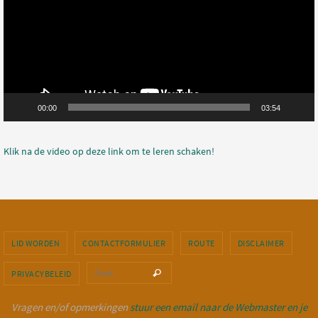
00:00
03:54
Klik na de video op deze link om te leren schaken!
LID WORDEN
CONTACTFORMULIER
ROUTE
DISCLAIMER
Zoeken naar:
Zoek
PRIVACYBELEID
Vragen en/of opmerkingen
stuur een email naar de Webmaster en je