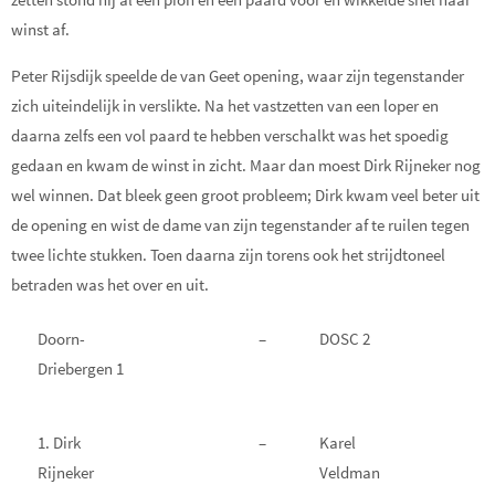
winst af.
Peter Rijsdijk speelde de van Geet opening, waar zijn tegenstander
zich uiteindelijk in verslikte. Na het vastzetten van een loper en
daarna zelfs een vol paard te hebben verschalkt was het spoedig
gedaan en kwam de winst in zicht. Maar dan moest Dirk Rijneker nog
wel winnen. Dat bleek geen groot probleem; Dirk kwam veel beter uit
de opening en wist de dame van zijn tegenstander af te ruilen tegen
twee lichte stukken. Toen daarna zijn torens ook het strijdtoneel
betraden was het over en uit.
Doorn-
–
DOSC 2
Driebergen 1
1. Dirk
–
Karel
Rijneker
Veldman