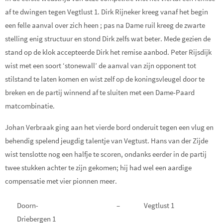
af te dwingen tegen Vegtlust 1. Dirk Rijneker kreeg vanaf het begin
een felle aanval over zich heen ; pas na Dame ruil kreeg de zwarte
stelling enig structuur en stond Dirk zelfs wat beter. Mede gezien de
stand op de klok accepteerde Dirk het remise aanbod. Peter Rijsdijk
wist met een soort ‘stonewall’ de aanval van zijn opponent tot
stilstand te laten komen en wist zelf op de koningsvleugel door te
breken en de partij winnend af te sluiten met een Dame-Paard
matcombinatie.
Johan Verbraak ging aan het vierde bord onderuit tegen een vlug en
behendig spelend jeugdig talentje van Vegtust. Hans van der Zijde
wist tenslotte nog een halfje te scoren, ondanks eerder in de partij
twee stukken achter te zijn gekomen; hij had wel een aardige
compensatie met vier pionnen meer.
Doorn-
–
Vegtlust 1
2
Driebergen 1