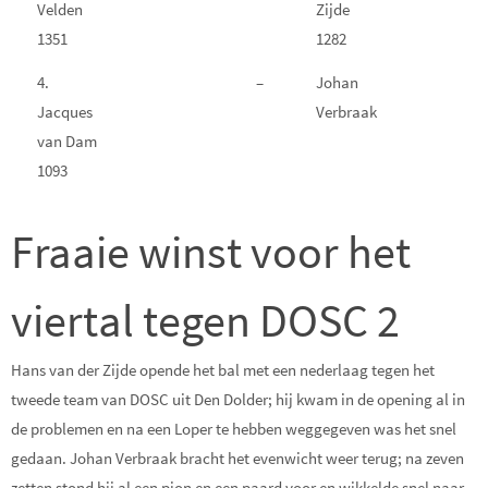
Velden
Zijde
1351
1282
4.
–
Johan
Jacques
Verbraak
van Dam
1093
Fraaie winst voor het
viertal tegen DOSC 2
Hans van der Zijde opende het bal met een nederlaag tegen het
tweede team van DOSC uit Den Dolder; hij kwam in de opening al in
de problemen en na een Loper te hebben weggegeven was het snel
gedaan. Johan Verbraak bracht het evenwicht weer terug; na zeven
zetten stond hij al een pion en een paard voor en wikkelde snel naar