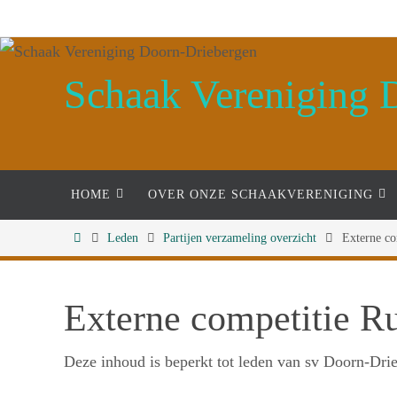
Ga
naar
de
Schaak Vereniging 
inhoud
Ga
HOME
OVER ONZE SCHAAKVERENIGING
naar
de
Home
Leden
Partijen verzameling overzicht
Externe co
inhoud
Externe competitie Rut
Deze inhoud is beperkt tot leden van sv Doorn-Drie