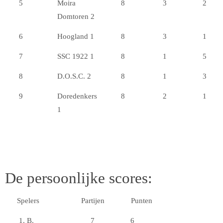
5
Moira
8
3
2
Domtoren 2
6
Hoogland 1
8
3
1
7
SSC 1922 1
8
1
5
8
D.O.S.C. 2
8
1
3
9
Doredenkers
8
2
1
1
De persoonlijke scores:
Spelers
Partijen
Punten
1. B.
7
6