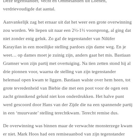
Deze tegenstander, Vecht en Ommelanden uit Loenen,
verdrievoudigde dat aantal.
Aanvankelijk zag het ernaar uit dat het weer een grote overwinning
zou worden. We liepen uit naar een 2½-1½ voorsprong, al ging dat
niet zonder enig geluk. Zo gaf de tegenstander van Nilüfer
Karayilan in een moeilijke stelling pardoes zijn dame weg. En je
weet… op dames moet je zuinig zijn, anders gaat het mis. Bastiaan
Gramser won zijn partij met overtuiging. Na tien zetten stond hij al
drie pionnen voor, waarna de stelling van zijn tegenstander
helemaal open kwam te liggen. Bastiaan walste over hem heen, tot
grote tevredenheid van Biebie die met een poot voor de ogen een
zacht grinnikend geluid niet kon onderdrukken. Het halve punt
werd gescoord door Hans van der Zijde die na een spannende partij
in een ‘muurvaste’ stelling terechtkwam. Terecht remise dus.
De overwinning was binnen maar de verwachte monsterzege kwam
er niet. Mark Hoos had een remiseaanbod van zijn tegenstander