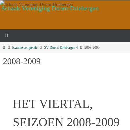
Ga
Schaak Vereniging Doorn-Driebergen
naar
de
inhoud
Home
Externe competitie
SV Doorn-Driebergen 4
2008-2009
2008-2009
HET VIERTAL,
SEIZOEN 2008-2009