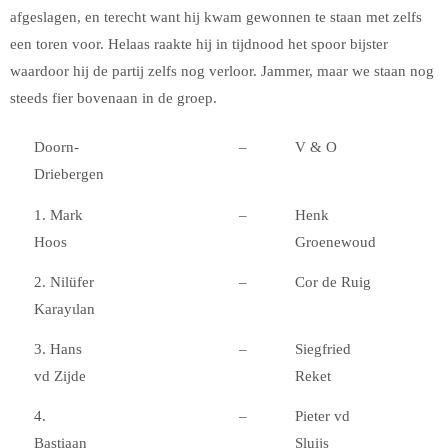
afgeslagen, en terecht want hij kwam gewonnen te staan met zelfs
een toren voor. Helaas raakte hij in tijdnood het spoor bijster
waardoor hij de partij zelfs nog verloor. Jammer, maar we staan nog
steeds fier bovenaan in de groep.
Doorn-
–
V & O
Driebergen
1. Mark
–
Henk
Hoos
Groenewoud
2. Nilüfer
–
Cor de Ruig
Karayιlan
3. Hans
–
Siegfried
vd Zijde
Reket
4.
–
Pieter vd
Bastiaan
Sluijs