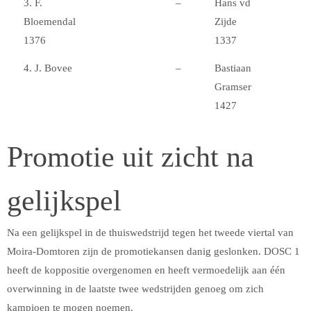
3. F.
–
Hans vd
Bloemendal
Zijde
1376
1337
4. J. Bovee
–
Bastiaan
Gramser
1427
Promotie uit zicht na
gelijkspel
Na een gelijkspel in de thuiswedstrijd tegen het tweede viertal van
Moira-Domtoren zijn de promotiekansen danig geslonken. DOSC 1
heeft de koppositie overgenomen en heeft vermoedelijk aan één
overwinning in de laatste twee wedstrijden genoeg om zich
kampioen te mogen noemen.