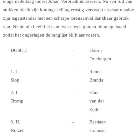
enige nederlaag moest Johan Verbraak incasseren. Na een ruil van
stukken bleek zijn koningsstelling ernstig verzwakt en daar maakte
zijn tegenstander met een scherpe torenaanval dankbaar gebruik
van. Niettemin heeft het team weer twee punten binnengehaald
zodat het ongeslagen de ranglijst blijft aanvoeren.
DOSC 2
–
Doorn-
Driebergen
1. J.
–
Renee
Slop
Brands
2. L.
–
Hans
Tromp
van der
Zijde
3. H.
–
Bastiaan
Nutzel
Gramser