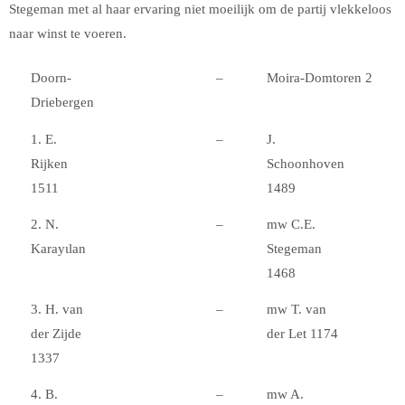
Stegeman met al haar ervaring niet moeilijk om de partij vlekkeloos
naar winst te voeren.
Doorn-
–
Moira-Domtoren 2
Driebergen
1. E.
–
J.
Rijken
Schoonhoven
1511
1489
2. N.
–
mw C.E.
Karayιlan
Stegeman
1468
3. H. van
–
mw T. van
der Zijde
der Let 1174
1337
4. B.
–
mw A.