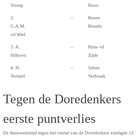
Tromp
Hoos
2.
–
Renee
G.A.M.
Brands
vd Wiel
3. A.
–
Hans vd
Hilhorst
Zijde
4. H.
–
Johan
Versnel
Verbraak
Tegen de Doredenkers
eerste puntverlies
De thuiswedstrijd tegen het viertal van de Doredenkers eindigde 12