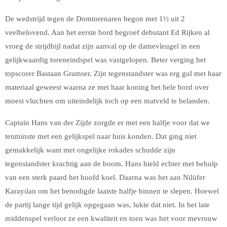
De wedstrijd tegen de Domtorenaren begon met 1½ uit 2
veelbelovend. Aan het eerste bord begroef debutant Ed Rijken al
vroeg de strijdbijl nadat zijn aanval op de damevleugel in een
gelijkwaardig toreneindspel was vastgelopen. Beter verging het
topscorer Bastaan Gramser. Zijn tegenstandster was erg gul met haar
materiaal geweest waarna ze met haar koning het hele bord over
moest vluchten om uiteindelijk toch op een matveld te belanden.
Captain Hans van der Zijde zorgde er met een halfje voor dat we
tenminste met een gelijkspel naar huis konden. Dat ging niet
gemakkelijk want met ongelijke rokades schudde zijn
tegenstandster krachtig aan de boom. Hans hield echter met behulp
van een sterk paard het hoofd koel. Daarna was het aan Nilüfer
Karayιlan om het benodigde laatste halfje binnen te slepen. Hoewel
de partij lange tijd gelijk opgegaan was, lukte dat niet. In het late
middenspel verloor ze een kwaliteit en toen was het voor mevrouw