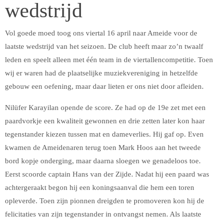
wedstrijd
Vol goede moed toog ons viertal 16 april naar Ameide voor de
laatste wedstrijd van het seizoen. De club heeft maar zo’n twaalf
leden en speelt alleen met één team in de viertallencompetitie. Toen
wij er waren had de plaatselijke muziekvereniging in hetzelfde
gebouw een oefening, maar daar lieten er ons niet door afleiden.
Nilüfer Karayilan opende de score. Ze had op de 19e zet met een
paardvorkje een kwaliteit gewonnen en drie zetten later kon haar
tegenstander kiezen tussen mat en dameverlies. Hij gaf op. Even
kwamen de Ameidenaren terug toen Mark Hoos aan het tweede
bord kopje onderging, maar daarna sloegen we genadeloos toe.
Eerst scoorde captain Hans van der Zijde. Nadat hij een paard was
achtergeraakt begon hij een koningsaanval die hem een toren
opleverde. Toen zijn pionnen dreigden te promoveren kon hij de
felicitaties van zijn tegenstander in ontvangst nemen. Als laatste