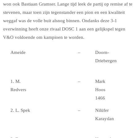
won ook Bastiaan Gramser. Lange tijd leek de partij op remise af te
stevenen, maar toen zijn tegenstander een pion en een kwaliteit
weggaf was de volle buit alsnog binnen. Ondanks deze 3-1
overwinning heeft onze rivaal DOSC 1 aan een gelijkspel tegen
V&O voldoende om kampioen te worden.
Ameide
–
Doorn-
Driebergen
1. M.
–
Mark
Redvers
Hoos
1466
2. L. Spek
–
Nilüfer
Karayιlan