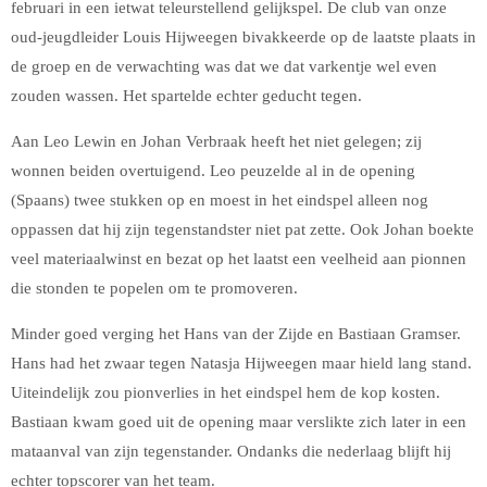
februari in een ietwat teleurstellend gelijkspel. De club van onze
oud-jeugdleider Louis Hijweegen bivakkeerde op de laatste plaats in
de groep en de verwachting was dat we dat varkentje wel even
zouden wassen. Het spartelde echter geducht tegen.
Aan Leo Lewin en Johan Verbraak heeft het niet gelegen; zij
wonnen beiden overtuigend. Leo peuzelde al in de opening
(Spaans) twee stukken op en moest in het eindspel alleen nog
oppassen dat hij zijn tegenstandster niet pat zette. Ook Johan boekte
veel materiaalwinst en bezat op het laatst een veelheid aan pionnen
die stonden te popelen om te promoveren.
Minder goed verging het Hans van der Zijde en Bastiaan Gramser.
Hans had het zwaar tegen Natasja Hijweegen maar hield lang stand.
Uiteindelijk zou pionverlies in het eindspel hem de kop kosten.
Bastiaan kwam goed uit de opening maar verslikte zich later in een
mataanval van zijn tegenstander. Ondanks die nederlaag blijft hij
echter topscorer van het team.