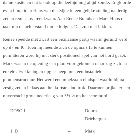
dame kostte en dat is ook op die leeftijd nog altijd zonde. Er gloorde
even hoop toen Hans van der Zijde in een gelijke stelling na dertig
zetten remise overeenkwam. Aan Renee Brands en Mark Hoos de
taak om de achterstand om te buigen. Dat zou niet lukken.
Renee speelde met zwart een Siciliaanse partij waarin geruild werd
op d7 en f6. Toen hij meende zich de opmars f5 te kunnen
permitteren werd hij met sterk positioneel spel van het bord gezet.
Mark was in de opening een pion voor gekomen maar zag zich na
enkele afwikkelingen opgescheept met een instabiele
pionnenstructuur. Het werd een moeizaam eindspel waarin hij na
zestig zetten helaas aan het kortste eind trok. Daarmee prijkte er een
onverwacht grote nederlaag van 3½-½ op het scorebord.
DOSC 1
–
Doorn-
Driebergen
1. D.
–
Mark