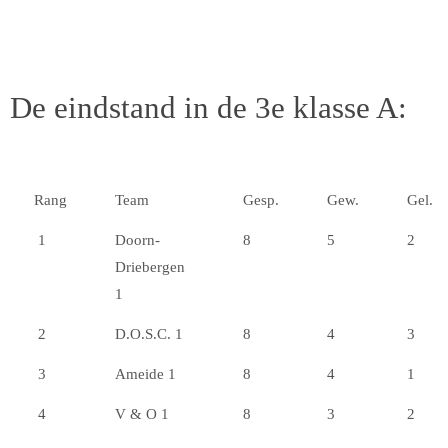
De eindstand in de 3e klasse A:
Rang
Team
Gesp.
Gew.
Gel.
1
Doorn-
8
5
2
Driebergen
C
1
2
D.O.S.C. 1
8
4
3
3
Ameide 1
8
4
1
4
V & O 1
8
3
2