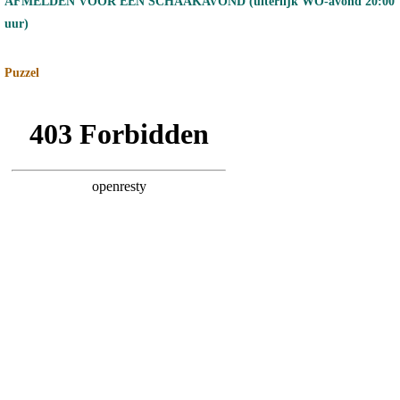
AFMELDEN VOOR EEN SCHAAKAVOND (uiterlijk WO-avond 20:00
uur)
Puzzel