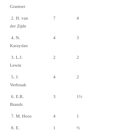
Gramser
2. H. van
7
4
der Zijde
4. N.
4
3
Karayιlan
3. L.J.
2
2
Lewin
5. J.
4
2
Verbraak
6. E.R.
3
1½
Brands
7. M. Hoos
4
1
8. E.
1
½