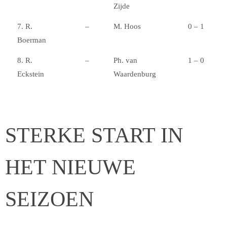
Zijde
7. R.
–
M. Hoos
0 – 1
Boerman
8. R.
–
Ph. van
1 – 0
Eckstein
Waardenburg
STERKE START IN
HET NIEUWE
SEIZOEN