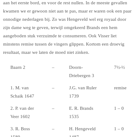
aan het eerste bord, en voor de rest nullen. In de meeste gevallen
kwamen we er gewoon niet aan te pas, maar er waren ook een paar
onnodige nederlagen bij. Zo was Hengeveld wel erg royaal door
zijn dame weg te geven, terwijl omgekeerd Brands een hem
aangeboden stuk verzuimde te consumeren. Ook Visser liet
minstens remise tussen de vingers glippen. Kortom een droevig
resultaat, maar we laten de moed niet zinken.
Baarn 2
–
Doorn-
7½-½
Driebergen 3
1. M. van
–
J.G. van Ruler
remise
Schaik 1647
1739
2. P. van der
–
E. R. Brands
1 – 0
Veer 1602
1535
3. R. Boss
–
H. Hengeveld
1 – 0
1589
1487