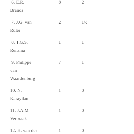
6. E.R.
8
2
Brands
7. J.G. van
2
1½
Ruler
8. T.G.S.
1
1
Reitsma
9. Philippe
7
1
van
Waardenburg
10. N.
1
0
Karayilan
11. J.A.M.
1
0
Verbraak
12. H. van der
1
0