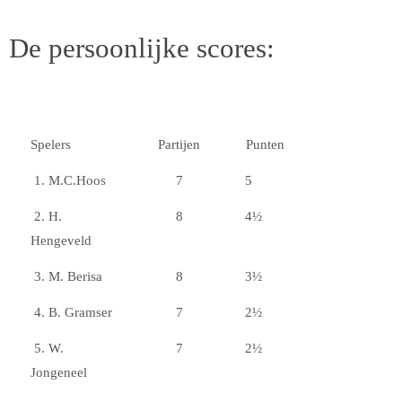
De persoonlijke scores:
Spelers
Partijen
Punten
1. M.C.Hoos
7
5
2. H.
8
4½
Hengeveld
3. M. Berisa
8
3½
4. B. Gramser
7
2½
5. W.
7
2½
Jongeneel