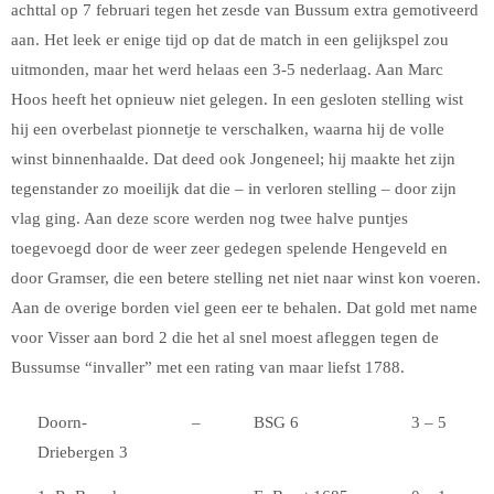
achttal op 7 februari tegen het zesde van Bussum extra gemotiveerd
aan. Het leek er enige tijd op dat de match in een gelijkspel zou
uitmonden, maar het werd helaas een 3-5 nederlaag. Aan Marc
Hoos heeft het opnieuw niet gelegen. In een gesloten stelling wist
hij een overbelast pionnetje te verschalken, waarna hij de volle
winst binnenhaalde. Dat deed ook Jongeneel; hij maakte het zijn
tegenstander zo moeilijk dat die – in verloren stelling – door zijn
vlag ging. Aan deze score werden nog twee halve puntjes
toegevoegd door de weer zeer gedegen spelende Hengeveld en
door Gramser, die een betere stelling net niet naar winst kon voeren.
Aan de overige borden viel geen eer te behalen. Dat gold met name
voor Visser aan bord 2 die het al snel moest afleggen tegen de
Bussumse “invaller” met een rating van maar liefst 1788.
Doorn-
–
BSG 6
3 – 5
Driebergen 3