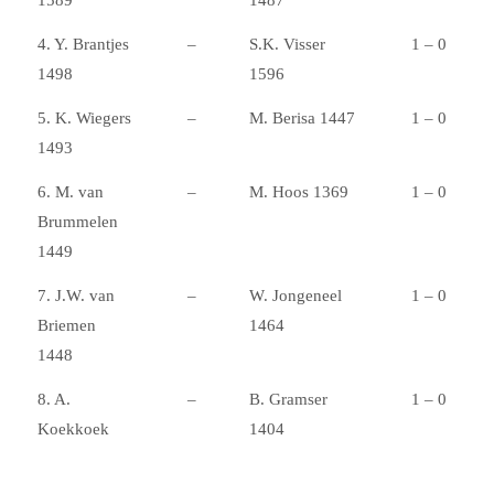
4. Y. Brantjes
–
S.K. Visser
1 – 0
1498
1596
5. K. Wiegers
–
M. Berisa 1447
1 – 0
1493
6. M. van
–
M. Hoos 1369
1 – 0
Brummelen
1449
7. J.W. van
–
W. Jongeneel
1 – 0
Briemen
1464
1448
8. A.
–
B. Gramser
1 – 0
Koekkoek
1404