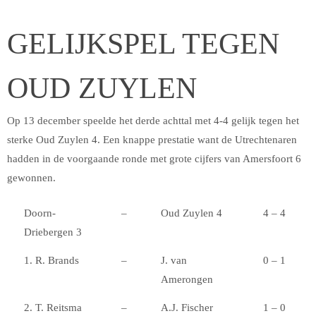
GELIJKSPEL TEGEN
OUD ZUYLEN
Op 13 december speelde het derde achttal met 4-4 gelijk tegen het
sterke Oud Zuylen 4. Een knappe prestatie want de Utrechtenaren
hadden in de voorgaande ronde met grote cijfers van Amersfoort 6
gewonnen.
Doorn-
–
Oud Zuylen 4
4 – 4
Driebergen 3
1. R. Brands
–
J. van
0 – 1
Amerongen
2. T. Reitsma
–
A.J. Fischer
1 – 0