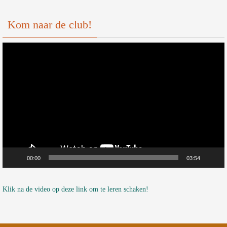
Kom naar de club!
Videospeler
00:00
03:54
Klik na de video op deze link om te leren schaken!