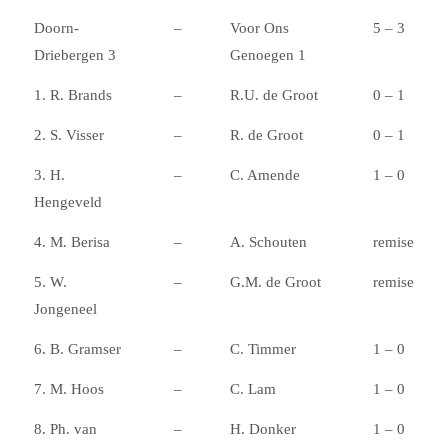
Doorn-
–
Voor Ons
5 – 3
Driebergen 3
Genoegen 1
1. R. Brands
–
R.U. de Groot
0 – 1
2. S. Visser
–
R. de Groot
0 – 1
3. H.
–
C. Amende
1 – 0
Hengeveld
4. M. Berisa
–
A. Schouten
remise
5. W.
–
G.M. de Groot
remise
Jongeneel
6. B. Gramser
–
C. Timmer
1 – 0
7. M. Hoos
–
C. Lam
1 – 0
8. Ph. van
–
H. Donker
1 – 0