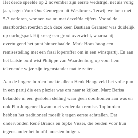
Het derde speelde op 2 november zijn eerste wedstrijd, net als vorig
jaar, tegen Voor Ons Genoegen uit Westbroek. Terwijl we toen met
5-3 verloren, wonnen we nu met dezelfde cijfers. Vooral de
staartborden roerden zich deze keer. Bastiaan Gramser was duidelijk
op oorlogspad. Hij kreeg een groot overwicht, waarna hij
overtuigend het punt binnenhaalde. Mark Hoos boog een
remisestelling met een fraai loperoffer om in een winstpartij. En aan
het laatste bord wist Philippe van Waardenburg op voor hem
tekenende wijze zijn tegenstander mat te zetten.
Aan de hogere borden boekte alleen Henk Hengeveld het volle punt
in een partij die een plezier was om naar te kijken. Marc Berisa
belandde in een gesloten stelling waar geen doorkomen aan was en
ook Pim Jongeneel kwam niet verder dan remise. Topborden
hebben het traditioneel moeilijk tegen eerste achttallen. Dat
ondervonden René Brands en Sipke Visser, die beiden voor hun
tegenstander het hoofd moesten buigen.