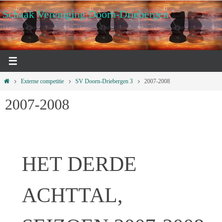
Ga
Schaak Vereniging Doorn-Driebergen
naar
de
inhoud
Home
Externe competitie
SV Doorn-Driebergen 3
2007-2008
2007-2008
HET DERDE
ACHTTAL,