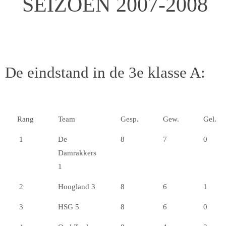
SEIZOEN 2007-2008
De eindstand in de 3e klasse A:
Rang
Team
Gesp.
Gew.
Gel.
C
1
De
8
7
0
Damrakkers
1
2
Hoogland 3
8
6
1
3
HSG 5
8
6
0