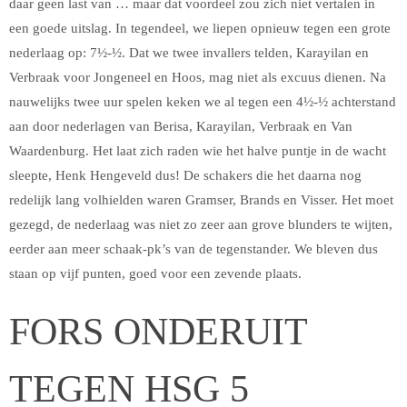
daar geen last van … maar dat voordeel zou zich niet vertalen in
een goede uitslag. In tegendeel, we liepen opnieuw tegen een grote
nederlaag op: 7½-½. Dat we twee invallers telden, Karayilan en
Verbraak voor Jongeneel en Hoos, mag niet als excuus dienen. Na
nauwelijks twee uur spelen keken we al tegen een 4½-½ achterstand
aan door nederlagen van Berisa, Karayilan, Verbraak en Van
Waardenburg. Het laat zich raden wie het halve puntje in de wacht
sleepte, Henk Hengeveld dus! De schakers die het daarna nog
redelijk lang volhielden waren Gramser, Brands en Visser. Het moet
gezegd, de nederlaag was niet zo zeer aan grove blunders te wijten,
eerder aan meer schaak-pk’s van de tegenstander. We bleven dus
staan op vijf punten, goed voor een zevende plaats.
FORS ONDERUIT
TEGEN HSG 5