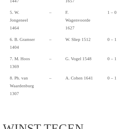
1447
1657
5. W.
–
F.
1 – 0
Jongeneel
Wagenvoorde
1464
1627
6. B. Gramser
–
W. Sliep 1512
0 – 1
1404
7. M. Hoos
–
G. Vogel 1548
0 – 1
1369
8. Ph. van
–
A. Cohen 1641
0 – 1
Waardenburg
1307
WINST TEGEN