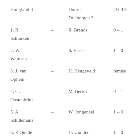
Hoogland 3
–
Doorn-
4½-3½
Driebergen 3
1. R.
–
R. Brands
0 – 1
Schunken
2. W.
–
S. Visser
1 – 0
Wernsen
3. J. van
–
H. Hengeveld
remise
Ophem
4. G.
–
M. Berisa
0 – 1
Oostenbrink
5. A.
–
W. Jongeneel
1 – 0
Schillemans
6. P. Quelle
–
H. van der
1 – 0