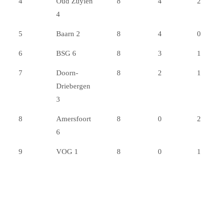
4
Oud Zuylen
8
4
2
4
5
Baarn 2
8
4
0
6
BSG 6
8
3
1
7
Doorn-
8
2
1
Driebergen
3
8
Amersfoort
8
0
2
6
9
VOG 1
8
0
1