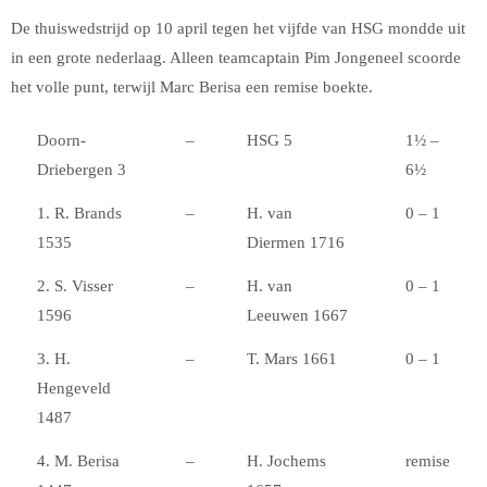
De thuiswedstrijd op 10 april tegen het vijfde van HSG mondde uit
in een grote nederlaag. Alleen teamcaptain Pim Jongeneel scoorde
het volle punt, terwijl Marc Berisa een remise boekte.
Doorn-
–
HSG 5
1½ –
Driebergen 3
6½
1. R. Brands
–
H. van
0 – 1
1535
Diermen 1716
2. S. Visser
–
H. van
0 – 1
1596
Leeuwen 1667
3. H.
–
T. Mars 1661
0 – 1
Hengeveld
1487
4. M. Berisa
–
H. Jochems
remise