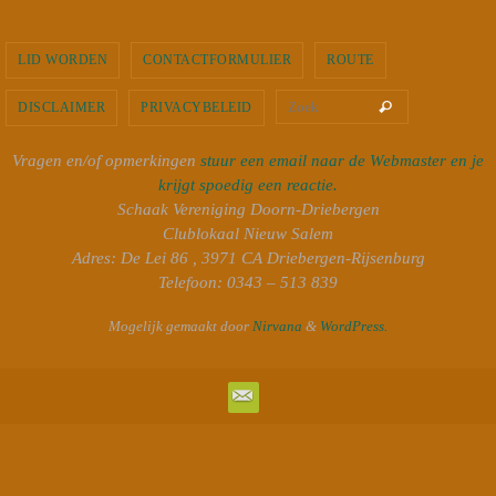
LID WORDEN
CONTACTFORMULIER
ROUTE
Zoeken naar
Zoek
DISCLAIMER
PRIVACYBELEID
Vragen en/of opmerkingen
stuur een email naar de Webmaster en je
krijgt spoedig een reactie.
Schaak Vereniging Doorn-Driebergen
Clublokaal Nieuw Salem
Adres: De Lei 86 , 3971 CA Driebergen-Rijsenburg
Telefoon: 0343 – 513 839
Mogelijk gemaakt door
Nirvana
&
WordPress.