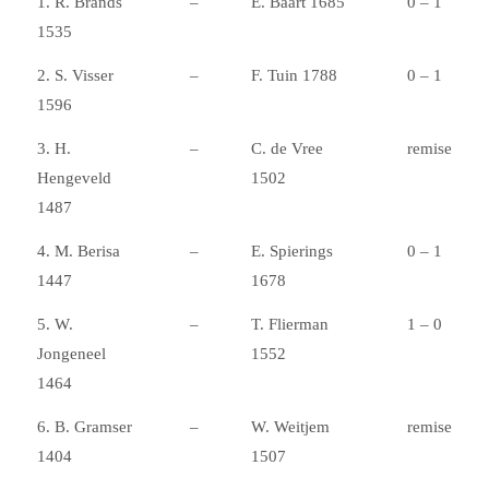
1. R. Brands
–
E. Baart 1685
0 – 1
1535
2. S. Visser
–
F. Tuin 1788
0 – 1
1596
3. H.
–
C. de Vree
remise
Hengeveld
1502
1487
4. M. Berisa
–
E. Spierings
0 – 1
1447
1678
5. W.
–
T. Flierman
1 – 0
Jongeneel
1552
1464
6. B. Gramser
–
W. Weitjem
remise
1404
1507