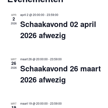
n
n
t
e
e
april 2 @ 20:00:00
-
23:59:00
APR
2
e
e
Schaakavond 02 april
m
2026
r
m
2026 afwezig
e
e
e
n
e
n
d
t
n
a
maart 26 @ 20:00:00
-
23:59:00
MRT
26
t
Schaakavond 26 maart
w
2026
t
u
2026 afwezig
e
m
e
.
e
n
r
maart 19 @ 20:00:00
-
23:59:00
MRT
19