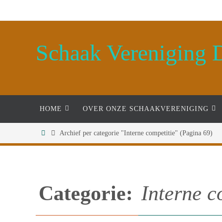
Ga
naar
de
Schaak Vereniging 
inhoud
Ga
HOME
OVER ONZE SCHAAKVERENIGING
naar
de
Home
Archief per categorie "Interne competitie"
(Pagina 69)
inhoud
Categorie:
Interne c