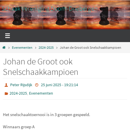
Ga
Schaak Vereniging Doorn-Driebergen
naar
de
inhoud
Home
Evenementen
2024-2025
Johan de Groot ook Snelschaakkampioen
Johan de Groot ook
Snelschaakkampioen
C
Peter Rijsdijk
25 juni 2025 - 19:21:14
,
2024-2025
Evenementen
Het snelschaaktoernooi is in 3 groepen gespeeld.
Winnaars groep A