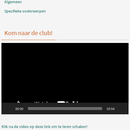
Algemeen
Specifieke onderwerpen
Kom naar de club!
Videospeler
00:00
03:54
Klik na de video op deze link om te leren schaken!