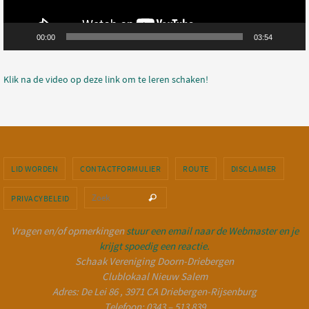
00:00
03:54
Klik na de video op deze link om te leren schaken!
LID WORDEN
CONTACTFORMULIER
ROUTE
DISCLAIMER
Zoeken naar:
Zoek
PRIVACYBELEID
Vragen en/of opmerkingen
stuur een email naar de Webmaster en je
krijgt spoedig een reactie.
Schaak Vereniging Doorn-Driebergen
Clublokaal Nieuw Salem
Adres: De Lei 86 , 3971 CA Driebergen-Rijsenburg
Telefoon: 0343 – 513 839