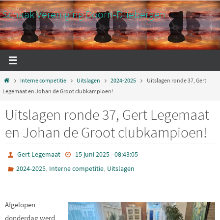
Ga
Schaak Vereniging Doorn-Driebergen
naar
de
inhoud
Home
Interne competitie
Uitslagen
2024-2025
Uitslagen ronde 37, Gert
Legemaat en Johan de Groot clubkampioen!
Uitslagen ronde 37, Gert Legemaat
en Johan de Groot clubkampioen!
Gert Legemaat
15 juni 2025 - 08:43:05
,
,
2024-2025
Interne competitie
Uitslagen
C
Afgelopen
donderdag werd