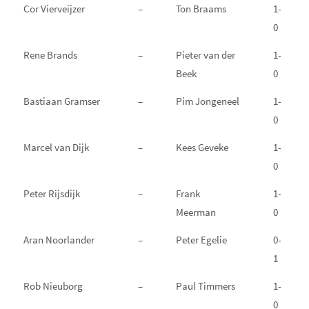
Cor Vierveijzer
–
Ton Braams
1-
0
Rene Brands
–
Pieter van der
1-
Beek
0
Bastiaan Gramser
–
Pim Jongeneel
1-
0
Marcel van Dijk
–
Kees Geveke
1-
0
Peter Rijsdijk
–
Frank
1-
Meerman
0
Aran Noorlander
–
Peter Egelie
0-
1
Rob Nieuborg
–
Paul Timmers
1-
0