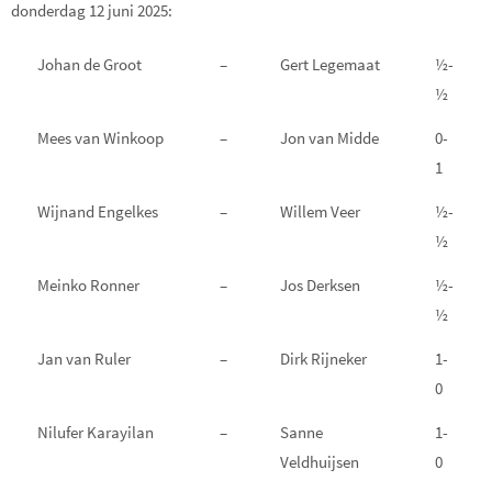
donderdag 12 juni 2025:
Johan de Groot
–
Gert Legemaat
½-
½
Mees van Winkoop
–
Jon van Midde
0-
1
Wijnand Engelkes
–
Willem Veer
½-
½
Meinko Ronner
–
Jos Derksen
½-
½
Jan van Ruler
–
Dirk Rijneker
1-
0
Nilufer Karayilan
–
Sanne
1-
Veldhuijsen
0