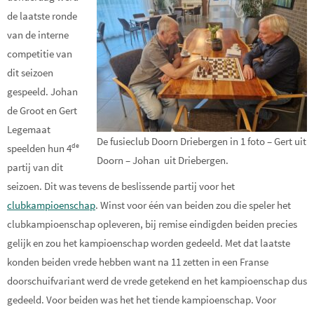
de laatste ronde
van de interne
competitie van
dit seizoen
gespeeld. Johan
de Groot en Gert
Legemaat
De fusieclub Doorn Driebergen in 1 foto – Gert uit
de
speelden hun 4
Doorn – Johan uit Driebergen.
partij van dit
seizoen. Dit was tevens de beslissende partij voor het
clubkampioenschap
. Winst voor één van beiden zou die speler het
clubkampioenschap opleveren, bij remise eindigden beiden precies
gelijk en zou het kampioenschap worden gedeeld. Met dat laatste
konden beiden vrede hebben want na 11 zetten in een Franse
doorschuifvariant werd de vrede getekend en het kampioenschap dus
gedeeld. Voor beiden was het het tiende kampioenschap. Voor